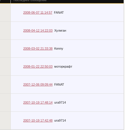
в
Последнее сообщение
2008-06-07 11:14:57
FANAT
2008-04-12 14:22:03
Хулиган
2008-03-02 21:33:38
Kenny
2008-01-22 22:50:03
моторкрафт
2007-12-06 09:09:44
FANAT
2007-10-19 17:48:14
ura9714
2007-10-19 17:42:48
ura9714