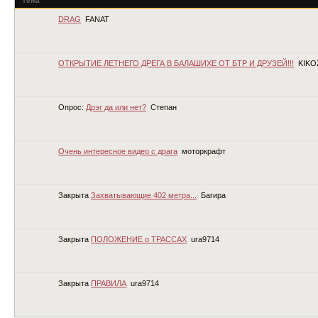
Тема
DRAG
FANAT
ОТКРЫТИЕ ЛЕТНЕГО ДРЕГА В БАЛАШИХЕ ОТ БТР И ДРУЗЕЙ!!!
KIKO
Опрос:
Дрэг да или нет?
Степан
Очень интересное видео с драга
моторкрафт
Закрыта
Захватывающие 402 метра...
Багира
Закрыта
ПОЛОЖЕНИЕ о ТРАССАХ
ura9714
Закрыта
ПРАВИЛА
ura9714