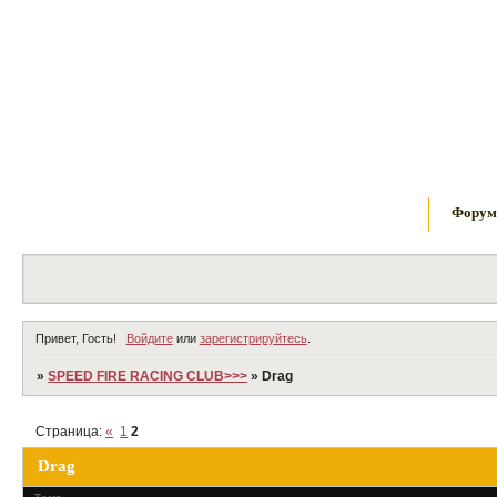
Фору
Привет, Гость!
Войдите
или
зарегистрируйтесь
.
»
SPEED FIRE RACING CLUB>>>
»
Drag
Страница:
«
1
2
Drag