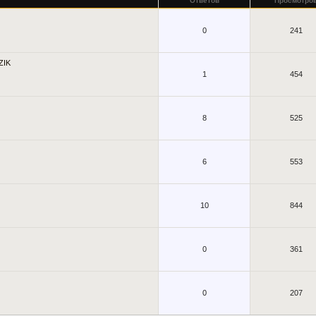
Ответов
Просмотро
0
241
ZIK
1
454
8
525
6
553
10
844
0
361
0
207