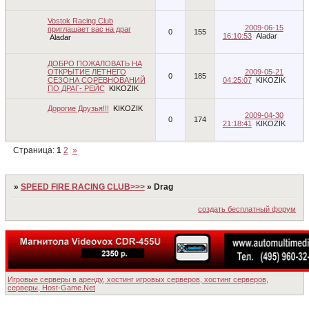
Vostok Racing Club
2009-06-15
приглашает вас на драг
0
155
16:10:53
Aladar
Aladar
ДОБРО ПОЖАЛОВАТЬ НА
ОТКРЫТИЕ ЛЕТНЕГО
2009-05-21
0
185
СЕЗОНА СОРЕВНОВАНИЙ
04:25:07
KIKOZIK
ПО ДРАГ- РЕЙС
KIKOZIK
Дорогие Друзья!!!
KIKOZIK
2009-04-30
0
174
21:18:41
KIKOZIK
Страница:
1
2
»
»
SPEED FIRE RACING CLUB>>>
»
Drag
создать бесплатный форум
Игровые серверы в аренду, хостинг игровых серверов, хостинг серверов,
серверы, Host-Game.Net