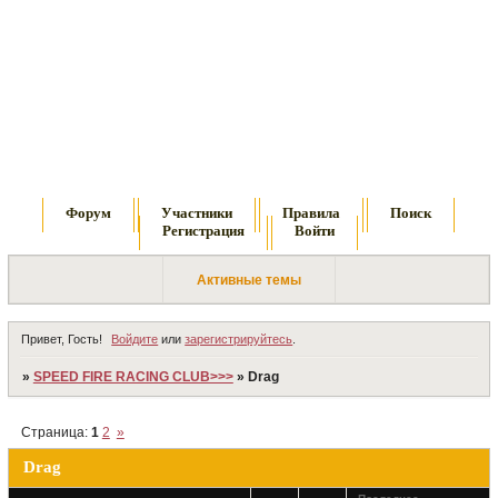
Форум
Участники
Правила
Поиск
Регистрация
Войти
Активные темы
Привет, Гость!
Войдите
или
зарегистрируйтесь
.
»
SPEED FIRE RACING CLUB>>>
»
Drag
Страница:
1
2
»
Drag