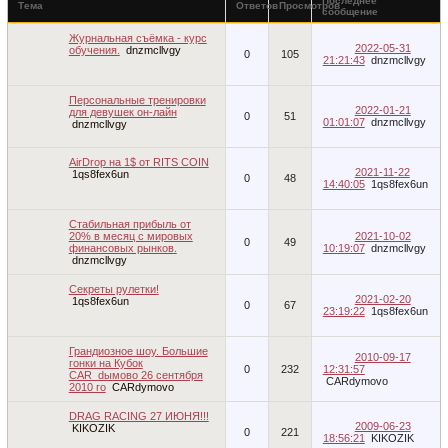
Последнее
Тема
Ответов
Просмотров
сообщение
Журнальная съёмка - курс
2022-05-31
обучения.
dnzmcllvgy
0
105
21:21:43
dnzmcllvgy
Персональные тренировки
2022-01-21
для девушек он-лайн
0
51
01:01:07
dnzmcllvgy
dnzmcllvgy
AirDrop на 1$ от RITS COIN
2021-11-22
1qs8fex6un
0
48
14:40:05
1qs8fex6un
Стабильная прибыль от
20% в месяц с мировых
2021-10-02
0
49
финансовых рынков.
10:19:07
dnzmcllvgy
dnzmcllvgy
Секреты рулетки!
2021-02-20
1qs8fex6un
0
67
23:19:22
1qs8fex6un
Грандиозное шоу. Большие
2010-09-17
гонки на Кубок
0
232
12:31:57
CAR_dымово 26 сентября
CARdymovo
2010 го
CARdymovo
DRAG RACING 27 ИЮНЯ!!!
2009-06-23
KIKOZIK
0
221
18:56:21
KIKOZIK