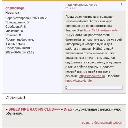
1
Поделиться
2022-05-31
dnzmcllvgy
21:21:43
Новичок
Пошаговая инструкция создания
Зарегистрирован
: 2021-08-25
Fashion editorial. Авторский курс
Приглашений:
0
европейского фешн фотографа
Сообщений:
8
Jeanne D'art
https://linktr.ee/jeannedart
Уважение:
0
Вы узнаете как работают фешн
Позитив:
0
фотографы и получите доступ ко всей
Провел на форуме:
1 день 4 часа
информации которая нужна для
Последний визит:
работы с глянцем. Найдёте свой
2022-06-02 14:22:19
визуальный стиль и поймёте , что
снимать, как создать команду, как
опубликовать свою съёмку в журнале
и какие сейчас тренды! Сделаете
первый шаг к вашей карьере в
рекламе.
https://fecourse.ru
Перейти:
https://is.gd/t4vrUp
0
Страница:
1
»
SPEED FIRE RACING CLUB>>>
»
Drag
»
Журнальная съёмка - курс
обучения.
создать бесплатный форум