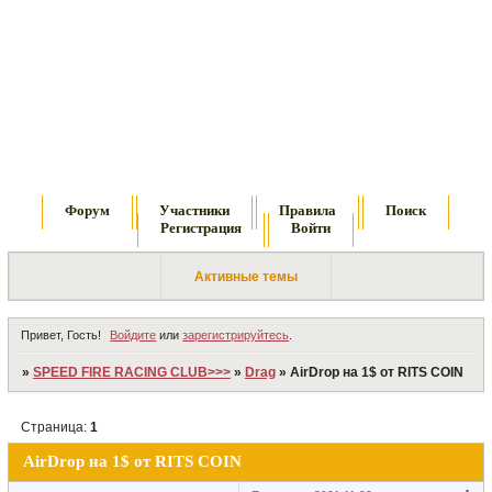
Форум
Участники
Правила
Поиск
Регистрация
Войти
Активные темы
Привет, Гость!
Войдите
или
зарегистрируйтесь
.
»
SPEED FIRE RACING CLUB>>>
»
Drag
»
AirDrop на 1$ от RITS COIN
Страница:
1
AirDrop на 1$ от RITS COIN