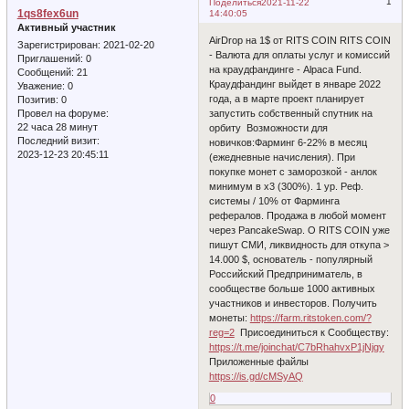
1
Поделиться
2021-11-22
1qs8fex6un
14:40:05
Активный участник
AirDrop на 1$ от RITS COIN RITS COIN
Зарегистрирован
: 2021-02-20
- Валюта для оплаты услуг и комиссий
Приглашений:
0
на краудфандинге - Alpaca Fund.
Сообщений:
21
Краудфандинг выйдет в январе 2022
Уважение:
0
года, а в марте проект планирует
Позитив:
0
запустить собственный спутник на
Провел на форуме:
22 часа 28 минут
орбиту Возможности для
Последний визит:
новичков:Фарминг 6-22% в месяц
2023-12-23 20:45:11
(ежедневные начисления). При
покупке монет с заморозкой - анлок
минимум в х3 (300%). 1 ур. Реф.
системы / 10% от Фарминга
рефералов. Продажа в любой момент
через PancakeSwap. О RITS COIN уже
пишут СМИ, ликвидность для откупа >
14.000 $, основатель - популярный
Российский Предприниматель, в
сообществе больше 1000 активных
участников и инвесторов. Получить
монеты:
https://farm.ritstoken.com/?
reg=2
Присоединиться к Сообществу:
https://t.me/joinchat/C7bRhahvxP1jNjgy
Приложенные файлы
https://is.gd/cMSyAQ
0