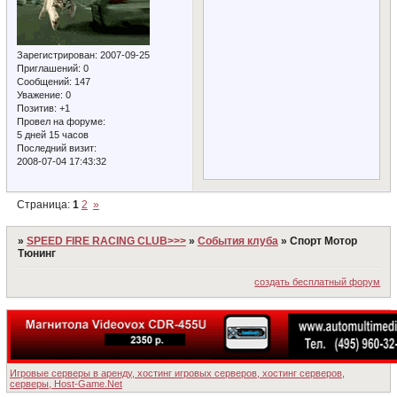
Зарегистрирован
: 2007-09-25
Приглашений:
0
Сообщений:
147
Уважение:
0
Позитив:
+1
Провел на форуме:
5 дней 15 часов
Последний визит:
2008-07-04 17:43:32
Страница:
1
2
»
»
SPEED FIRE RACING CLUB>>>
»
События клуба
»
Спорт Мотор
Тюнинг
создать бесплатный форум
Игровые серверы в аренду, хостинг игровых серверов, хостинг серверов,
серверы, Host-Game.Net