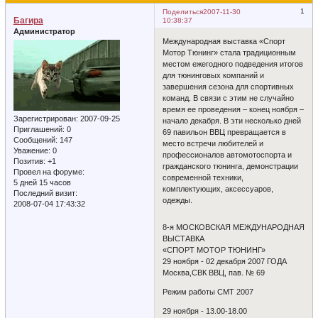
1
Поделиться
2007-11-30
Багира
10:38:37
Администратор
Международная выставка «Спорт
Мотор Тюнинг» стала традиционным
местом ежегодного подведения итогов
для тюнинговых компаний и
завершения сезона для спортивных
команд. В связи с этим не случайно
время ее проведения – конец ноября –
Зарегистрирован
: 2007-09-25
начало декабря. В эти несколько дней
Приглашений:
0
69 павильон ВВЦ превращается в
Сообщений:
147
место встречи любителей и
Уважение:
0
профессионалов автомотоспорта и
Позитив:
+1
гражданского тюнинга, демонстрации
Провел на форуме:
современной техники,
5 дней 15 часов
комплектующих, аксессуаров,
Последний визит:
одежды.
2008-07-04 17:43:32
8-я МОСКОВСКАЯ МЕЖДУНАРОДНАЯ
ВЫСТАВКА
«СПОРТ МОТОР ТЮНИНГ»
29 ноября - 02 декабря 2007 ГОДА
Москва,СВК ВВЦ, пав. № 69
Режим работы СМТ 2007
29 ноября - 13.00-18.00