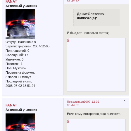
FANAT
08:42:36
Активный участник
ДенисОлегович
написал(а):
Я был,вот несколько фоток;
0
Откуда:
Балашиха 9
Зарегистрирован
: 2007-12-05
Приглашений:
0
Сообщений:
17
Уважение:
0
Позитив:
-1
Пол:
Мужской
Провел на форуме:
8 часов 11 минут
Последний визит:
2008-07-02 18:51:24
5
Поделиться
2007-12-06
FANAT
08:44:05
Активный участник
Если кому интересно,еще выложить.
0