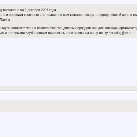
 назначено на 1 декабря 2007 года.
но и проводит гоночные состязания но нам хотелось создать определённый день в год
Racing
я клуба соответственно намечается грандиозный праздник как для команды организаторо
ах и в открытии клуба просим присылать свои заявки на нашу почту. btracing@bk.ru