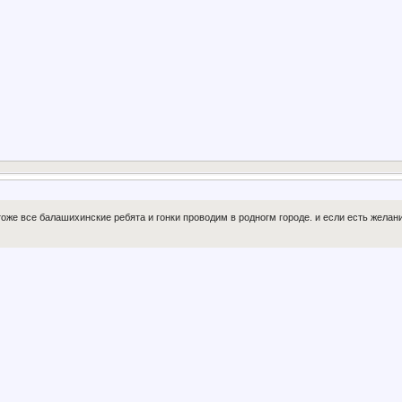
оже все балашихинские ребята и гонки проводим в родногм городе. и если есть желан