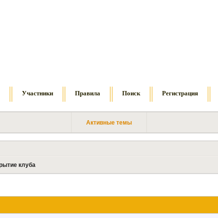
м
Участники
Правила
Поиск
Регистрация
Активные темы
рытие клуба