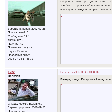
Сбор участников проходит в 3-х местах
У тебя есть время чтоб починить свой 
проведём серию драгов дрифтов и челен
0
Зарегистрирован
: 2007-09-25
Приглашений:
0
Сообщений:
147
Уважение:
0
Позитив:
+1
Провел на форуме:
5 дней 15 часов
Последний визит:
2008-07-04 17:43:32
Гипс
Поделиться
2007-09-26 10:46:02
Новичок
Багира
, мне до Патерсона 2 минуты, ес
0
Откуда:
Москва-Балашиха
Зарегистрирован
: 2007-09-26
Приглашений:
0