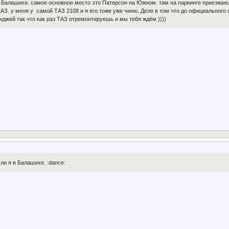
 Балашихи. самое основное место это Патерсон на Южном. там на паркинге приезжаешь
ТАЗ. у меня у самой ТАЗ 2108 и я его тоже уже чиню. Дело в том что до официального 
джей так что как раз ТАЗ отремонтируешь и мы тебя ждём ))))
ли я в Балашихе. :dance: