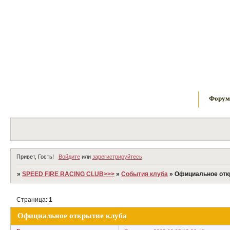
Фору
Привет, Гость!
Войдите
или
зарегистрируйтесь
.
»
SPEED FIRE RACING CLUB>>>
»
События клуба
»
Официальное отк
Страница:
1
Официальное открытие клуба