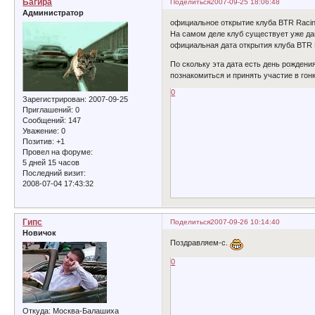
Багира
Поделиться
2007-09-25 18:06:48
Администратор
официальное открытие клуба BTR Racing
На самом деле клуб существует уже дав
официальная дата открытия клуба BTR 
По скольку эта дата есть день рождени
познакомиться и принять участие в гонк
0
Зарегистрирован
: 2007-09-25
Приглашений:
0
Сообщений:
147
Уважение:
0
Позитив:
+1
Провел на форуме:
5 дней 15 часов
Последний визит:
2008-07-04 17:43:32
Гипс
Поделиться
2007-09-26 10:14:40
Новичок
Поздравляем-с.
0
Откуда:
Москва-Балашиха