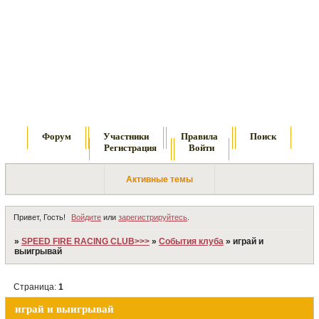
Форум
Участники
Правила
Поиск
Регистрация
Войти
Активные темы
Привет, Гость!
Войдите
или
зарегистрируйтесь
.
»
SPEED FIRE RACING CLUB>>>
»
События клуба
»
играй и
выигрывай
Страница:
1
играй и выигрывай