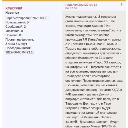
1
Поделиться
2022-04-12
kjwijdrvmf
04:37:59
Новичок
Жизнь –удивительна. И только мы
Зарегистрирован
: 2022-03-10
сами можем на нее повлиять . Не
Приглашений:
0
знаете, куда идти дальше ? Не
Сообщений:
2
понимаете, что нужно менять? Хотите
Уважение:
0
найти выходв том, что сейчас
Позитив:
0
происходит? Я Инна Авалон – таролог
Провел на форуме:
3 часа 8 минут
с 20-летним стажем. Маг 15 аркана.
Последний визит:
Помогу наладить собственную жизнь,
2022-06-03 04:23:10
определить ориентиры для развития и
обрести благополучие 11 апреля
стартует интенсив «Таро: 3D взгляд»,
на котором Вы: -Получите все ответы
на все жизненно важные вопросы. -
Приведете себя в комфортное
состояние- Пересмотрите свои активы
- Узнаете, чего еще Вам не хватает
для движения вперед - Узнаете КУДА и
КАК двигаться дальше Для кого
подходит интенсив? -Для всех, кто в
Таро давно Для тех, кто в Таро
недавно Прямые эфиры будут
проходить на закрытой платформе.
Вас ждет : -Общий чат.- Записи
занятий.- Домашние занятия.- Будет
обратная связь.- Много ПРАКТИКИ