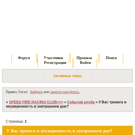
Форум
Участники
Правила
Поиск
Регистрация
Войти
Активные темы
Привет, Гость!
Войдите
или
зарегистрируйтесь
.
»
SPEED FIRE RACING CLUB>>>
»
События клуба
»
У Вас тревога и
неуверенность в завтрашнем дне?
Страница:
1
У Вас тревога и неуверенность в завтрашнем дне?