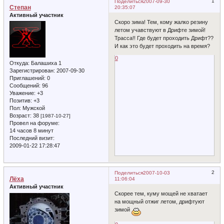
1
Поделиться
2007-09-30
Степан
20:35:07
Активный участник
Скоро зима! Тем, кому жалко резину
летом учавствуют в Дрифте зимой!
Трасса!! Где будет проходить Дрифт??
И как это будет проходить на время?
0
Откуда:
Балашиха 1
Зарегистрирован
: 2007-09-30
Приглашений:
0
Сообщений:
96
Уважение:
+3
Позитив:
+3
Пол:
Мужской
Возраст:
38
[1987-10-27]
Провел на форуме:
14 часов 8 минут
Последний визит:
2009-01-22 17:28:47
2
Поделиться
2007-10-03
Лёха
11:06:04
Активный участник
Скорее тем, куму мощей не хватает
на мощный отжиг летом, дрифтуют
зимой