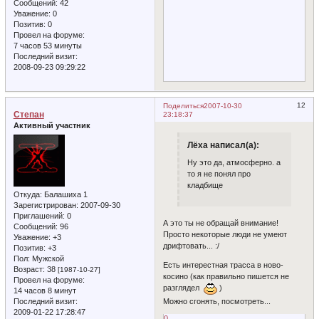
Сообщений:
42
Уважение:
0
Позитив:
0
Провел на форуме:
7 часов 53 минуты
Последний визит:
2008-09-23 09:29:22
12
Поделиться
2007-10-30
Степан
23:18:37
Активный участник
Лёха написал(а):
Ну это да, атмосферно. а
то я не понял про
кладбище
Откуда:
Балашиха 1
Зарегистрирован
: 2007-09-30
Приглашений:
0
А это ты не обращай внимание!
Сообщений:
96
Просто некоторые люди не умеют
Уважение:
+3
дрифтовать... :/
Позитив:
+3
Пол:
Мужской
Есть интерестная трасса в ново-
Возраст:
38
[1987-10-27]
косино (как правильно пишется не
Провел на форуме:
разглядел
)
14 часов 8 минут
Последний визит:
Можно сгонять, посмотреть...
2009-01-22 17:28:47
0