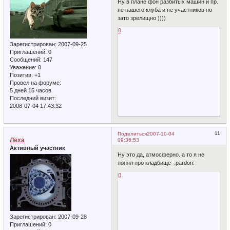
Ну в плане фон разбитых машин и пр.
не нашего клуба и не участников но
зато зрелищно ))))
0
Зарегистрирован
: 2007-09-25
Приглашений:
0
Сообщений:
147
Уважение:
0
Позитив:
+1
Провел на форуме:
5 дней 15 часов
Последний визит:
2008-07-04 17:43:32
11
Поделиться
2007-10-04
Лёха
09:36:53
Активный участник
Ну это да, атмосферно. а то я не
понял про кладбище :pardon:
0
Зарегистрирован
: 2007-09-28
Приглашений:
0