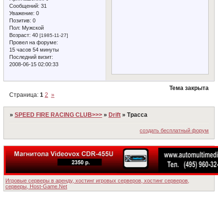
Сообщений:
31
Уважение:
0
Позитив:
0
Пол:
Мужской
Возраст:
40
[1985-11-27]
Провел на форуме:
15 часов 54 минуты
Последний визит:
2008-06-15 02:00:33
Тема закрыта
Страница:
1
2
»
»
SPEED FIRE RACING CLUB>>>
»
Drift
»
Трасса
создать бесплатный форум
Игровые серверы в аренду, хостинг игровых серверов, хостинг серверов,
серверы, Host-Game.Net