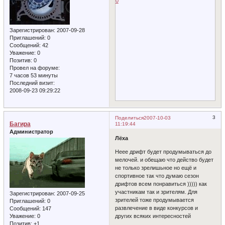
0
Зарегистрирован
: 2007-09-28
Приглашений:
0
Сообщений:
42
Уважение:
0
Позитив:
0
Провел на форуме:
7 часов 53 минуты
Последний визит:
2008-09-23 09:29:22
3
Поделиться
2007-10-03
Багира
11:19:44
Администратор
Лёха
Неее дрифт будет продумываться до
мелочей. и обещаю что действо будет
не только зрелишьное но ещё и
спортивное так что думаю сезон
дрифтов всем понравиться ))))) как
участникам так и зрителям. Для
Зарегистрирован
: 2007-09-25
зрителей тоже продумывается
Приглашений:
0
развлечение в виде конкурсов и
Сообщений:
147
Уважение:
0
других всяких интересностей
Позитив:
+1