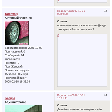
13
Поделиться
2007-10-31
танюха:)
09:59:28
Активный участник
Степан
правильно пишется новокосино))а где
там трасса?около леса там?
0
Зарегистрирован
: 2007-10-02
Приглашений:
0
Сообщений:
64
Уважение:
0
Позитив:
-2
Пол:
Женский
Провел на форуме:
15 часов 50 минут
Последний визит:
2008-02-18 18:33:39
14
Поделиться
2007-10-31
Багира
10:01:41
Администратор
Степан
Давайте сгоняем посмотрим в чём