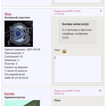
9
Поделиться
2007-10-03
Лёха
17:57:44
Активный участник
Багира написал(а):
А к третьему и братское
кладбище сообразим
)))))))
Зарегистрирован
: 2007-09-28
Ужос
Приглашений:
0
Сообщений:
42
0
Уважение:
0
Позитив:
0
Провел на форуме:
7 часов 53 минуты
Последний визит:
2008-09-23 09:29:22
10
Поделиться
2007-10-04
Багира
09:04:16
Администратор
Лёха