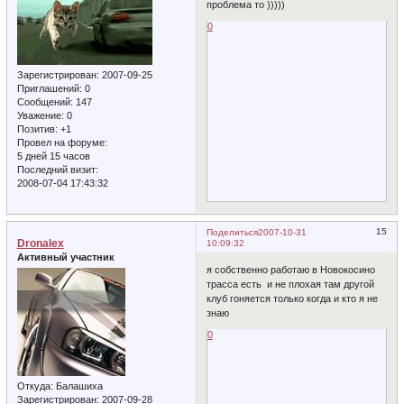
проблема то )))))
0
Зарегистрирован
: 2007-09-25
Приглашений:
0
Сообщений:
147
Уважение:
0
Позитив:
+1
Провел на форуме:
5 дней 15 часов
Последний визит:
2008-07-04 17:43:32
15
Поделиться
2007-10-31
Dronalex
10:09:32
Активный участник
я собственно работаю в Новокосино
трасса есть и не плохая там другой
клуб гоняется только когда и кто я не
знаю
0
Откуда:
Балашиха
Зарегистрирован
: 2007-09-28