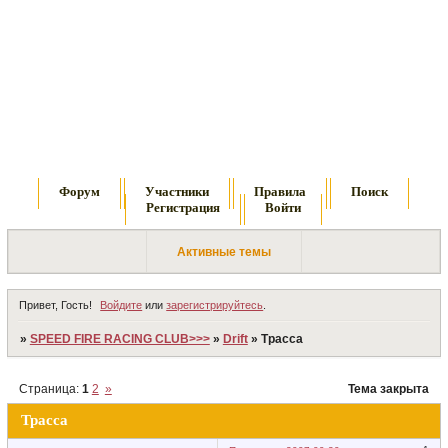
Форум
Участники
Правила
Поиск
Регистрация
Войти
Активные темы
Привет, Гость!
Войдите
или
зарегистрируйтесь
.
»
SPEED FIRE RACING CLUB>>>
»
Drift
»
Трасса
Страница:
1
2
»
Тема закрыта
Трасса