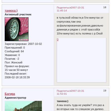
18
Поделиться
2007-10-31
танюха:)
11:40:14
Активный участник
в тульской области,в 5ти минутах от
серпухова,там она
асфальтированная,ровная,давольно
длинная,и рядом с этой трассой(в
10ти минутах) есть поляна с р.Окой
0
Зарегистрирован
: 2007-10-02
Приглашений:
0
Сообщений:
64
Уважение:
0
Позитив:
-2
Пол:
Женский
Провел на форуме:
15 часов 50 минут
Последний визит:
2008-02-18 18:33:39
19
Поделиться
2007-10-31
Багира
11:52:01
Администратор
танюха:)
А мы ехать туда не умрём? это раз а
во вторых как то слишком уж далеко.