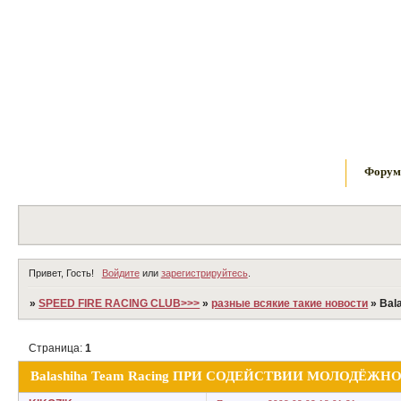
Фору
Привет, Гость!
Войдите
или
зарегистрируйтесь
.
»
SPEED FIRE RACING CLUB>>>
»
разные всякие такие новости
»
Bal
Страница:
1
Balashiha Team Racing ПРИ СОДЕЙСТВИИ МОЛОДЁ