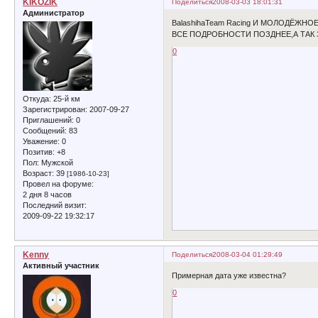
KIKOZIK
Поделиться
2008-03-03 18:01:31
Администратор
BalashihaTeam Racing И МОЛОДЁЖ
ВСЕ ПОДРОБНОСТИ ПОЗДНЕЕ,А ТАК 
0
Откуда:
25-й км
Зарегистрирован
: 2007-09-27
Приглашений:
0
Сообщений:
83
Уважение:
0
Позитив:
+8
Пол:
Мужской
Возраст:
39
[1986-10-23]
Провел на форуме:
2 дня 8 часов
Последний визит:
2009-09-22 19:32:17
Kenny
Поделиться
2008-03-04 01:29:49
Активный участник
Примерная дата уже известна?
0