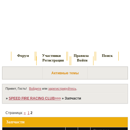
Форум
Участники
Правила
Поиск
Регистрация
Войти
Активные темы
Привет, Гость!
Войдите
или
зарегистрируйтесь
.
»
SPEED FIRE RACING CLUB>>>
»
Запчасти
Страница:
«
1
2
Запчасти