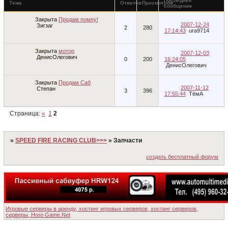
Последнее
Тема
Ответов
Просмотров
сообщение
Закрыта
Продам помпу!
2007-12-24
Зигзаг
2
280
17:14:43
ura9714
Закрыта
мотор
2007-12-03
ДенисОлегович
0
200
16:24:05
ДенисОлегович
Закрыта
Продам Саб
2007-11-12
Степан
3
396
17:55:44
ТёмА
Страница:
«
1
2
»
SPEED FIRE RACING CLUB>>>
»
Запчасти
создать бесплатный форум
Игровые серверы в аренду, хостинг игровых серверов, хостинг серверов,
серверы, Host-Game.Net