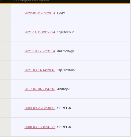
в
Последнее сообщение
2022-01-25 09:20:51
EddY
2021-11-19 09:56:24
1qs8fex6un
2021-10-17 23:31:34
dnzmcllvgy
2021-03-14 14:28:45
1qs8fex6un
2017-07-04 21:47:46
Andrey7
2009-09-25 08:38:15
SERЁGA
2008-03-13 10:41:23
SERЁGA