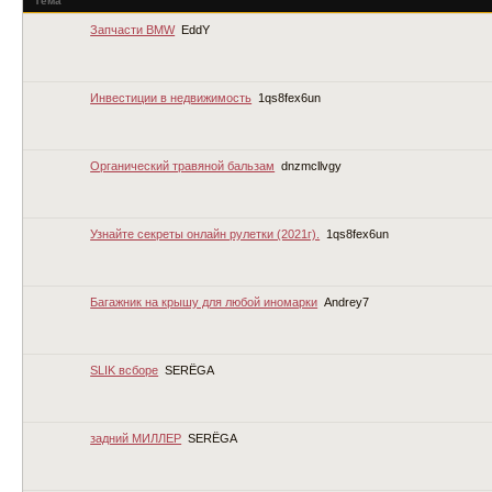
Тема
Запчасти BMW
EddY
Инвестиции в недвижимость
1qs8fex6un
Органический травяной бальзам
dnzmcllvgy
Узнайте секреты онлайн рулетки (2021г).
1qs8fex6un
Багажник на крышу для любой иномарки
Andrey7
SLIK всборе
SERЁGA
задний МИЛЛЕР
SERЁGA