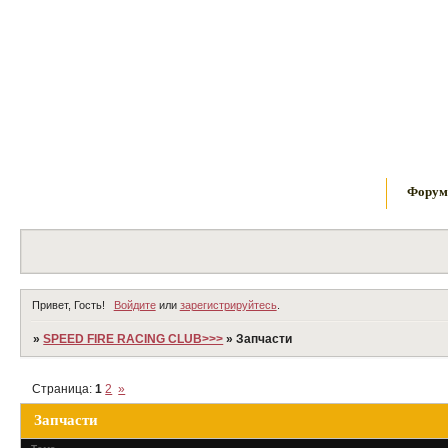
Фору
Привет, Гость!
Войдите
или
зарегистрируйтесь
.
»
SPEED FIRE RACING CLUB>>>
»
Запчасти
Страница:
1
2
»
Запчасти