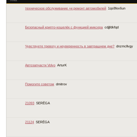
Тема
техническое обслуживание +и ремонт автомобилей
1qs8fex6un
Безопасный крипто-кошелёк с функцией миксера
cdjjfdkfqd
Чувствуете тревогу и неуверенность в завтрашнем дне?
dnzmcllvgy
Автозапчасти Volvo
ArturK
Помогите советом
dmitrov
21093
SERЁGA
21124
SERЁGA