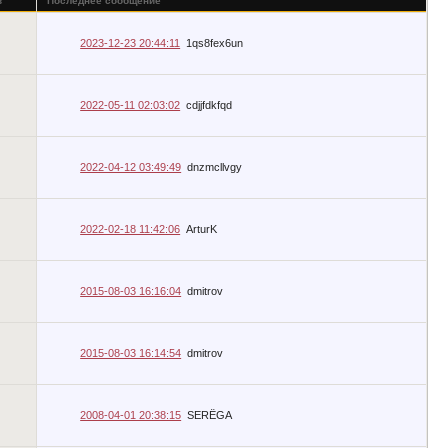
в
Последнее сообщение
2023-12-23 20:44:11
1qs8fex6un
2022-05-11 02:03:02
cdjjfdkfqd
2022-04-12 03:49:49
dnzmcllvgy
2022-02-18 11:42:06
ArturK
2015-08-03 16:16:04
dmitrov
2015-08-03 16:14:54
dmitrov
2008-04-01 20:38:15
SERЁGA