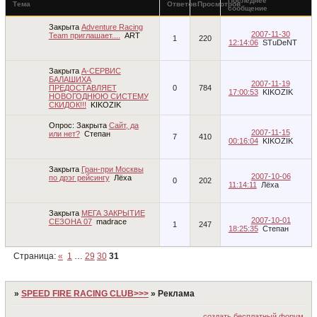
Последнее
Тема
Ответов
Просмотров
сообщение
Закрыта
Adventure Racing
2007-11-30
Team приглашает....
ART
1
220
12:14:06
STuDeNT
Закрыта
А-СЕРВИС
БАЛАШИХА
2007-11-19
ПРЕДОСТАВЛЯЕТ
0
784
17:00:53
KIKOZIK
НОВОГОДНЮЮ СИСТЕМУ
СКИДОК!!!
KIKOZIK
Опрос:
Закрыта
Сайт, да
2007-11-15
или нет?
Степан
7
410
00:16:04
KIKOZIK
Закрыта
Гран-при Москвы
2007-10-06
по дрэг рейсингу
Лёха
0
202
11:14:11
Лёха
Закрыта
МЕГА ЗАКРЫТИЕ
2007-10-01
СЕЗОНА 07
madrace
1
247
18:25:35
Степан
Страница:
«
1
…
29
30
31
»
SPEED FIRE RACING CLUB>>>
»
Реклама
создать бесплатный форум